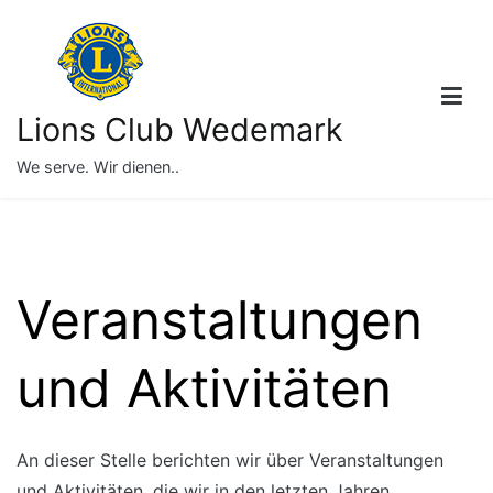
Springe
zum
Inhalt
Lions Club Wedemark
We serve. Wir dienen..
Veranstaltungen
und Aktivitäten
An dieser Stelle berichten wir über Veranstaltungen
und Aktivitäten, die wir in den letzten Jahren